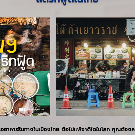
ืออาหารริมทางในเมืองไทย. ชื่อไม่แพ้ชาติใดในโลก คุณต้อง