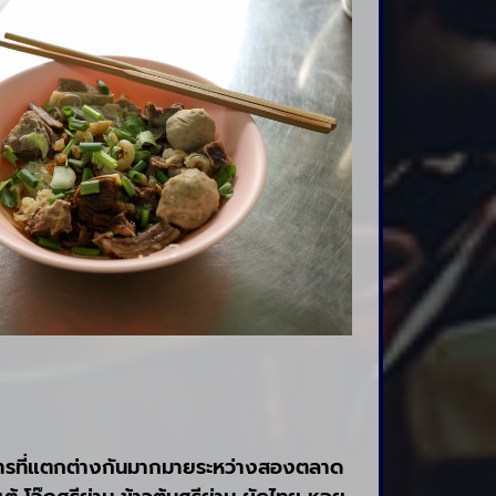
อาหารที่แตกต่างกันมากมายระหว่างสองตลาด