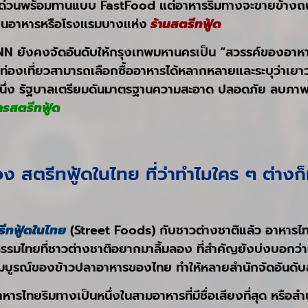
ด่วนพร้อมทานแบบ FastFood แต่อาหารริมทางจะขายข้างถนนห
้านอาหารหรือโรงแรมบางแห่ง
ร้านสตรีทฟู้ด
CNN ยังคงจัดอันดับให้กรุงเทพมหานครเป็น “สวรรค์ของอาหารริ
ี่นักท่องเที่ยวสามารถเลือกซื้ออาหารได้หลากหลายและระบุว่าเ
หนึ่ง รัฐบาลเตรียมดันมาตรฐานความสะอาด ปลอดภัย ลบภาพสต
ารสตรีทฟู้ด
อง สตรีทฟู้ดในไทย ที่ว่าทำไมใคร ๆ ต่าง
ีทฟู้ดในไทย
(Street Foods) กับชาวต่างชาติแล้ว อาหารไทย
รรมไทยที่ชาวต่างชาติอยากมาลิ้มลอง ที่สำคัญยังบ่งบอกว่า
มบูรณ์ของข้าวปลาอาหารของไทย ทำให้หลายสำนักจัดอันดับส
รไทยริมทางเป็นหนึ่งในสามอาหารที่มีชื่อเสียงที่สุด หรือส