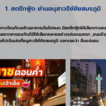
1. สตรีทฟู้ด ย่านอนุสาวรีย์ชัยสมรภูมิ
ไปทางไหนก็เจอร้านอาหารเต็มไปหมด มีสตรีทฟู้ดให้เลือกทานหลา
ครอยากหาของกินก็มีให้เลือกหลายอย่างเช่นขนมครก ,ขนมบึง,ผลไ
ไปเดินเล่นที่อนุสาวรีย์ชัยสมรภูมิ บอกเลยว่า อิ่มแน่นอน