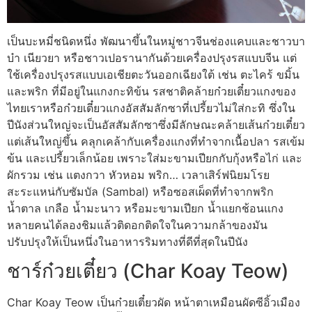
เป็นบะหมี่ชนิดหนึ่ง พัฒนาขึ้นในหมู่ชาวจีนช่องแคบและชาวบา
บ๋า เนียวยา หรือชาวเปอรานากันด้วยเครื่องปรุงรสแบบจีน แต่
ใช้เครื่องปรุงรสแบบเอเชียตะวันออกเฉียงใต้ เช่น ตะไคร้ ขมิ้น
และพริก ที่มีอยู่ในแกงกะทิข้น รสชาติคล้ายก๋วยเตี๋ยวแกงของ
ไทยเราหรือก๋วยเตี๋ยวแกงอัสสัมลักซาที่เปรี้ยวไม่ใส่กะทิ ซึ่งใน
ปีนังส่วนใหญ่จะเป็นอัสสัมลักซาซึ่งมีลักษณะคล้ายเส้นก๋วยเตี๋ยว
แต่เส้นใหญ่ขึ้น คลุกเคล้ากับเครื่องแกงที่ทำจากเนื้อปลา รสเข้ม
ข้น และเปรี้ยวเล็กน้อย เพราะใส่มะขามเปียกกับกุ้งหรือไก่ และ
ผักรวม เช่น แตงกวา หัวหอม พริก… เวลาเสิร์ฟนิยมโรย
สะระแหน่กับซัมบัล (Sambal) หรือซอสเผ็ดที่ทำจากพริก
น้ำตาล เกลือ น้ำมะนาว หรือมะขามเปียก น้ำแยกช้อนแกง
หลายคนได้ลองชิมแล้วติดอกติดใจในความกล้าของมัน
ปรับปรุงให้เป็นหนึ่งในอาหารริมทางที่ดีที่สุดในปีนัง
ชาร์ก๋วยเตี๋ยว (Char Koay Teow)
Char Koay Teow เป็นก๋วยเตี๋ยวผัด หน้าตาเหมือนผัดซีอิ้วเมือง