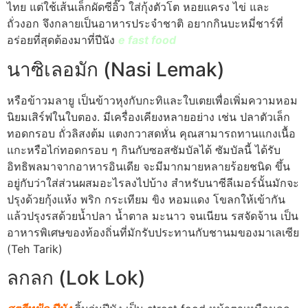
ไทย แต่ใช้เส้นเล็กผัดซีอิ๊ว ใส่กุ้งตัวโต หอยแครง ไข่ และ
ถั่วงอก จึงกลายเป็นอาหารประจำชาติ อยากกินบะหมี่ชาร์ที่
อร่อยที่สุดต้องมาที่ปีนัง
e fast food
นาซิเลอมัก (Nasi Lemak)
หรือข้าวมลายู เป็นข้าวหุงกับกะทิและใบเตยเพื่อเพิ่มความหอม
นิยมเสิร์ฟในใบตอง. มีเครื่องเคียงหลายอย่าง เช่น ปลาตัวเล็ก
ทอดกรอบ ถั่วลิสงต้ม แตงกวาสดหั่น คุณสามารถทานแกงเนื้อ
แกะหรือไก่ทอดกรอบ ๆ กินกับซอสซัมบัลได้ ซัมบัลนี้ ได้รับ
อิทธิพลมาจากอาหารอินเดีย จะมีมากมายหลายร้อยชนิด ขึ้น
อยู่กับว่าใส่ส่วนผสมอะไรลงไปบ้าง สำหรับนาซีลีเมอร์นั้นมักจะ
ปรุงด้วยกุ้งแห้ง พริก กระเทียม ขิง หอมแดง โขลกให้เข้ากัน
แล้วปรุงรสด้วยน้ำปลา น้ำตาล มะนาว จนเนียน รสจัดจ้าน เป็น
อาหารพิเศษของท้องถิ่นที่มักรับประทานกับชานมของมาเลเซีย
(Teh Tarik)
ลกลก (Lok Lok)