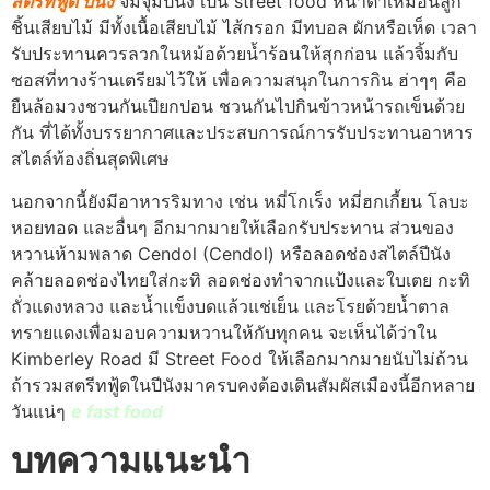
สตรีทฟู้ด ปีนัง
จิ้มจุ่มปีนัง เป็น street food หน้าตาเหมือนลูก
ชิ้นเสียบไม้ มีทั้งเนื้อเสียบไม้ ไส้กรอก มีทบอล ผักหรือเห็ด เวลา
รับประทานควรลวกในหม้อด้วยน้ำร้อนให้สุกก่อน แล้วจิ้มกับ
ซอสที่ทางร้านเตรียมไว้ให้ เพื่อความสนุกในการกิน ฮ่าๆๆ คือ
ยืนล้อมวงชวนกันเปียกปอน ชวนกันไปกินข้าวหน้ารถเข็นด้วย
กัน ที่ได้ทั้งบรรยากาศและประสบการณ์การรับประทานอาหาร
สไตล์ท้องถิ่นสุดพิเศษ
นอกจากนี้ยังมีอาหารริมทาง เช่น หมี่โกเร็ง หมี่ฮกเกี้ยน โลบะ
หอยทอด และอื่นๆ อีกมากมายให้เลือกรับประทาน ส่วนของ
หวานห้ามพลาด Cendol (Cendol) หรือลอดช่องสไตล์ปีนัง
คล้ายลอดช่องไทยใส่กะทิ ลอดช่องทำจากแป้งและใบเตย กะทิ
ถั่วแดงหลวง และน้ำแข็งบดแล้วแช่เย็น และโรยด้วยน้ำตาล
ทรายแดงเพื่อมอบความหวานให้กับทุกคน จะเห็นได้ว่าใน
Kimberley Road มี Street Food ให้เลือกมากมายนับไม่ถ้วน
ถ้ารวมสตรีทฟู้ดในปีนังมาครบคงต้องเดินสัมผัสเมืองนี้อีกหลาย
วันแน่ๆ
e fast food
บทความแนะนำ