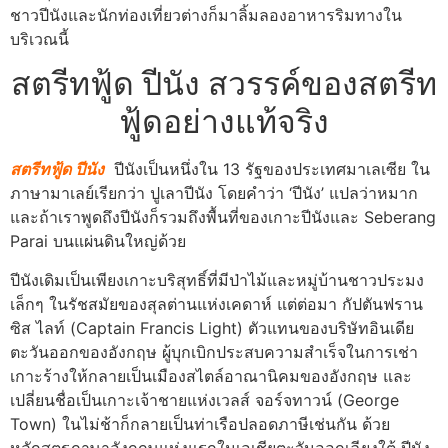
ชาวปีนังและนักท่องเที่ยวต่างก็มาลิ้มลองอาหารริมทางใน
บริเวณนี้
สตรีทฟู้ด ปีนัง สวรรค์ของสตรีท
ฟู้ดอย่างแท้จริง
สตรีทฟู้ด ปีนัง
ปีนังเป็นหนึ่งใน 13 รัฐของประเทศมาเลเซีย ใน
ภาษามาเลย์เรียกว่า ปูเลาปีนัง โดยคำว่า ‘ปีนัง’ แปลว่าหมาก
และถ้าเราพูดถึงปีนังก็รวมถึงพื้นที่ของเกาะปีนังและ Seberang
Parai บนแผ่นดินใหญ่ด้วย
ปีนังเดิมเป็นเพียงเกาะบริสุทธิ์ที่มีป่าไม้และหมู่บ้านชาวประมง
เล็กๆ ในรัชสมัยของสุลต่านแห่งเคดาห์ แต่ต่อมา กัปตันฟราน
ซิส ไลท์ (Captain Francis Light) ตัวแทนของบริษัทอินเดีย
ตะวันออกของอังกฤษ ผู้บุกเบิกประสบความสำเร็จในการเช่า
เกาะร้างให้กลายเป็นเมืองสไตล์อาณานิคมของอังกฤษ และ
เปลี่ยนชื่อเป็นเกาะเจ้าชายแห่งเวลส์ จอร์จทาวน์ (George
Town) ในไม่ช้าก็กลายเป็นท่าเรือปลอดภาษีเช่นกัน ด้วย
หลักสูตรภาษาอังกฤษแห่งแรกในเอเชียตะวันออกเฉียงใต้ ปีนัง