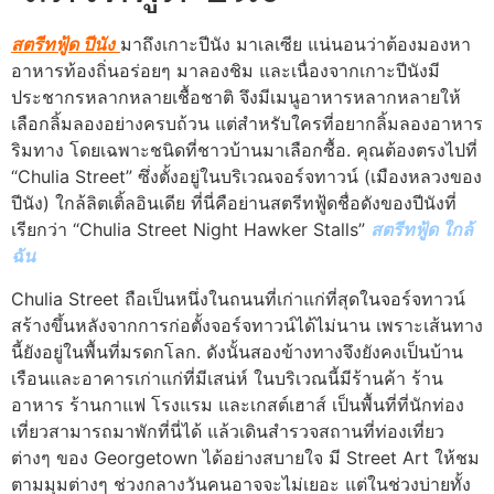
สตรีทฟู้ด ปีนัง
มาถึงเกาะปีนัง มาเลเซีย แน่นอนว่าต้องมองหา
อาหารท้องถิ่นอร่อยๆ มาลองชิม และเนื่องจากเกาะปีนังมี
ประชากรหลากหลายเชื้อชาติ จึงมีเมนูอาหารหลากหลายให้
เลือกลิ้มลองอย่างครบถ้วน แต่สำหรับใครที่อยากลิ้มลองอาหาร
ริมทาง โดยเฉพาะชนิดที่ชาวบ้านมาเลือกซื้อ. คุณต้องตรงไปที่
“Chulia Street” ซึ่งตั้งอยู่ในบริเวณจอร์จทาวน์ (เมืองหลวงของ
ปีนัง) ใกล้ลิตเติ้ลอินเดีย ที่นี่คือย่านสตรีทฟู้ดชื่อดังของปีนังที่
เรียกว่า “Chulia Street Night Hawker Stalls”
สตรีทฟู้ด ใกล้
ฉัน
Chulia Street ถือเป็นหนึ่งในถนนที่เก่าแก่ที่สุดในจอร์จทาวน์
สร้างขึ้นหลังจากการก่อตั้งจอร์จทาวน์ได้ไม่นาน เพราะเส้นทาง
นี้ยังอยู่ในพื้นที่มรดกโลก. ดังนั้นสองข้างทางจึงยังคงเป็นบ้าน
เรือนและอาคารเก่าแก่ที่มีเสน่ห์ ในบริเวณนี้มีร้านค้า ร้าน
อาหาร ร้านกาแฟ โรงแรม และเกสต์เฮาส์ เป็นพื้นที่ที่นักท่อง
เที่ยวสามารถมาพักที่นี่ได้ แล้วเดินสำรวจสถานที่ท่องเที่ยว
ต่างๆ ของ Georgetown ได้อย่างสบายใจ มี Street Art ให้ชม
ตามมุมต่างๆ ช่วงกลางวันคนอาจจะไม่เยอะ แต่ในช่วงบ่ายทั้ง