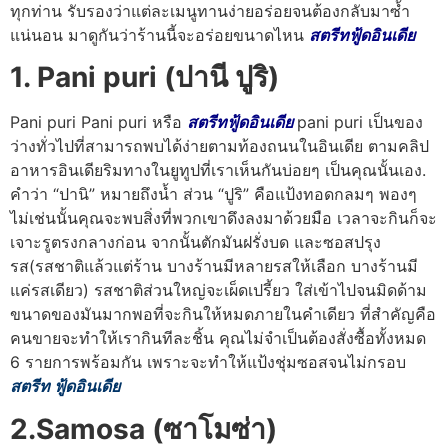
ทุกท่าน รับรองว่าแต่ละเมนูทานง่ายอร่อยจนต้องกลับมาซ้ำ
แน่นอน มาดูกันว่าร้านนี้จะอร่อยขนาดไหน
สตรีทฟู้ดอินเดีย
1. Pani puri (ปานี ปูริ)
Pani puri Pani puri หรือ
สตรีทฟู้ดอินเดีย
pani puri เป็นของ
ว่างทั่วไปที่สามารถพบได้ง่ายตามท้องถนนในอินเดีย ตามคลิป
อาหารอินเดียริมทางในยูทูปที่เราเห็นกันบ่อยๆ เป็นคุณนั้นเอง.
คำว่า “ปานิ” หมายถึงน้ำ ส่วน “ปูริ” คือแป้งทอดกลมๆ พองๆ
ไม่เช่นนั้นคุณจะพบสิ่งที่พวกเขาดึงลงมาด้วยมือ เวลาจะกินก็จะ
เจาะรูตรงกลางก่อน จากนั้นตักมันฝรั่งบด และซอสปรุง
รส(รสชาติแล้วแต่ร้าน บางร้านมีหลายรสให้เลือก บางร้านมี
แค่รสเดียว) รสชาติส่วนใหญ่จะเผ็ดเปรี้ยว ใส่เข้าไปจนมิดด้าม
ขนาดของมันมากพอที่จะกินให้หมดภายในคำเดียว ที่สำคัญคือ
คนขายจะทำให้เรากินทีละชิ้น คุณไม่จำเป็นต้องสั่งซื้อทั้งหมด
6 รายการพร้อมกัน เพราะจะทำให้แป้งชุ่มซอสจนไม่กรอบ
สตรีท ฟู้ดอินเดีย
2.Samosa (ซาโมซ่า)