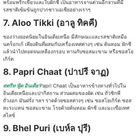
พร้อมพริกเขียวและใบผักชี เป็นอาหารจานด่วนอีกจานที่มี
รสชาติเข้มข้นถูกปากชาวเอเชียอย่างเราๆ
7. Aloo Tikki (อาลู ทิคคี)
ของว่างยอดนิยมในอินเดียเหนือ มีลักษณะและรสชาติเหมือ
นคร็อกเก้ เพียงดินที่ผสมกับเครื่องเทศต่างๆ เช่น ต้นหอม ผักชี
แล้วนำไปทอดจนเหลืองกรอบ ทานกับซอสมะขาม หรือซอสโย
เกิร์ต
8. Papri Chaat (ปาปรี จาฏ)
สตรีท ฟู้ด อินเดีย
Papri Chaat เป็นอาหารข้างทางทั่วไปใน
อินเดียเหนือและปากีสถาน ส่วนผสมของผัด เช่น ถั่วชิกพี
ถั่วงอก มันฝรั่ง ฯลฯ ราดด้วยซอสต่างๆ เช่น ซอสโยเกิร์ต ซอส
สะระแหน่ ซอสมะขาม โรยด้วยต้นหอม ผักชี และมะเขือเทศ
สไลซ์
9. Bhel Puri (เบห์ล ปุรี)