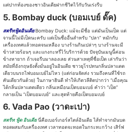
แต่ปากท้องของชาวอินเดียฝากชีวิตไว้กับวันเร่งรีบ
5. Bombay duck (บอมเบย์ ดั๊ค)
สตรีทฟู้ดอินเดีย
Bombay Duck: แม้จะมีชื่อ แต่มันเป็นเป็ด แต่
จานนี้ไม่มีเป็ดนะครับ แต่เป็นชื่ออื่นสำหรับ “ปลา” หมักกับ
เครื่องเทศแล้วทอดจนเหลือง บางร้านกินเปล่าๆ บางร้านจะมี
ข้าวสวยร้อนๆ และแกงกะหรี่ไว้บริการด้วย ปัจจุบันเมนูนี้ค่อน
ข้างหายาก ถ้าเจอรีบมาลองเลย ส่วนสาเหตุที่ชื่อเป็ด เล่ากันว่า
สมัยที่อังกฤษยังตั้งมั่นอยู่ในอินเดีย ชาวยุโรปทนกลิ่นปลาแดด
เดียวบนรถไฟบอมเบย์ไม่ไหว (แต่ก่อนจัดส่ง รวมถึงคนที่ใช้รถ
คันเดียวกันด้วย) ในภาษาฮินดี ทำให้เกิดวลีติดปากว่า “เมื่อคุณ
ได้กลิ่นปลาแดดเดียว กลิ่นเหมือนเป็ดบอมเบย์ คำว่า “เป็ด”
กลายเป็น “เป็ดบอมเบย์” และสุดท้ายคือเป็ดบอมเบย์
6. Vada Pao (วาดะเปา)
สตรีท ฟู้ด อินเดีย
นี่คือเบอร์เกอร์สไตล์อินเดีย ไส้ทำจากมันบด
ทอดผสมกับเครื่องเทศ เวลาทอดจะทอดในกระทะกว้าง เสิร์ฟ