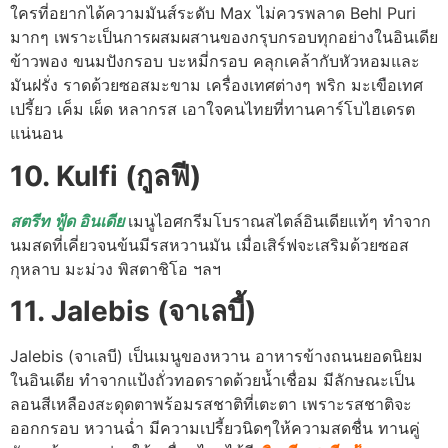
ใครที่อยากได้ความมันส์ระดับ Max ไม่ควรพลาด Behl Puri
มากๆ เพราะเป็นการผสมผสานของกรุบกรอบทุกอย่างในอินเดีย
ข้าวพอง ขนมปังกรอบ บะหมี่กรอบ คลุกเคล้ากับหัวหอมและ
มันฝรั่ง ราดด้วยซอสมะขาม เครื่องเทศต่างๆ พริก มะเขือเทศ
เปรี้ยว เค็ม เผ็ด หลากรส เอาใจคนไทยที่ทานคาร์โบไฮเดรต
แน่นอน
10. Kulfi (กูลฟี)
สตรีท ฟู้ด อินเดีย
เมนูไอศกรีมโบราณสไตล์อินเดียแท้ๆ ทำจาก
นมสดที่เคี่ยวจนข้นมีรสหวานมัน เมื่อเสิร์ฟจะเสริมด้วยซอส
กุหลาบ มะม่วง พิสตาชิโอ ฯลฯ
11. Jalebis (จาเลบี้)
Jalebis (จาเลบี) เป็นเมนูของหวาน อาหารข้างถนนยอดนิยม
ในอินเดีย ทำจากแป้งถั่วทอดราดด้วยน้ำเชื่อม มีลักษณะเป็น
ลอนสีเหลืองสะดุดตาพร้อมรสชาติที่เตะตา เพราะรสชาติจะ
ออกกรอบ หวานฉ่ำ มีความเปรี้ยวนิดๆให้ความสดชื่น ทานคู่