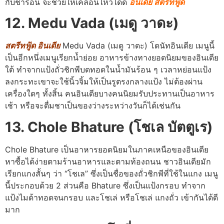
กับชาร้อน จะช่วยให้เคลื่อนไหวได้ดี
อินเดีย สตรีทฟู้ด
12. Medu Vada (เมดู วาดะ)
สตรีทฟู้ด อินเดีย
Medu Vada (เมดู วาดะ) โดนัทอินเดีย เมนูนี้
เป็นอีกหนึ่งเมนูเรียกน้ำย่อย อาหารข้างทางยอดนิยมของอินเดีย
ใต้ ทำจากแป้งถั่วชิกพีบดทอดในน้ำมันร้อน ๆ เวลาหย่อนแป้ง
ลงกระทะเขาจะใช้นิ้วจิ้มให้เป็นรูตรงกลางแป้ง ไม่ต้องผ่าน
เครื่องใดๆ ทั้งสิ้น คนอินเดียบางคนนิยมรับประทานเป็นอาหาร
เช้า หรือจะดื่มชาเป็นของว่างระหว่างวันก็ได้เช่นกัน
13. Chole Bhature (โชเล บัตตูเร)
Chole Bhature เป็นอาหารยอดนิยมในภาคเหนือของอินเดีย
หาซื้อได้ง่ายตามร้านอาหารและตามท้องถนน ชาวอินเดียมัก
เรียกแกงสั้นๆ ว่า “โชเล” ซึ่งเป็นชื่อของถั่วชิกพีที่ใช้ในแกง เมนู
นี้ประกอบด้วย 2 ส่วนคือ Bhature ซึ่งเป็นแป้งกรอบ ทำจาก
แป้งไมด้าทอดจนกรอบ และโชเล่ หรือโชเล่ แกงถั่ว เข้ากันได้ดี
มาก