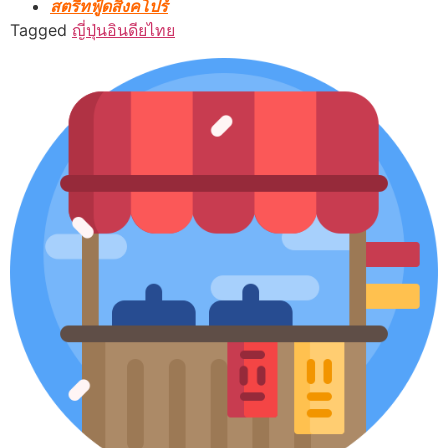
สตรีทฟู้ดสิงคโปร์
Tagged
ญี่ปุ่น
อินดีย
ไทย